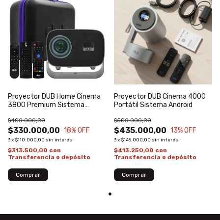
Proyector DUB Home Cinema
Proyector DUB Cinema 4000
3800 Premium Sistema
Portátil Sistema Android
Android
$400.000,00
$500.000,00
$330.000,00
$435.000,00
18
% OFF
13
% OFF
3
x
$110.000,00
sin interés
3
x
$145.000,00
sin interés
$313.500,00
con
$413.250,00
con
Transferencia o depósito
Transferencia o depósito