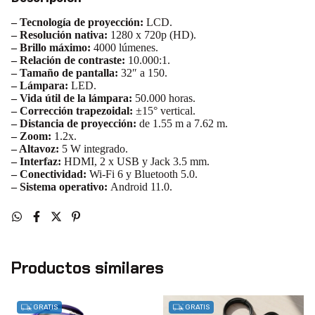
– Tecnología de proyección:
LCD.
– Resolución nativa:
1280 x 720p (HD).
– Brillo máximo:
4000 lúmenes.
– Relación de contraste:
10.000:1.
– Tamaño de pantalla:
32″ a 150.
– Lámpara:
LED.
– Vida útil de la lámpara:
50.000 horas.
– Corrección trapezoidal:
±15° vertical.
– Distancia de proyección:
de 1.55 m a 7.62 m.
– Zoom:
1.2x.
– Altavoz:
5 W integrado.
– Interfaz:
HDMI, 2 x USB y Jack 3.5 mm.
– Conectividad:
Wi-Fi 6 y Bluetooth 5.0.
– Sistema operativo:
Android 11.0.
Productos similares
GRATIS
GRATIS