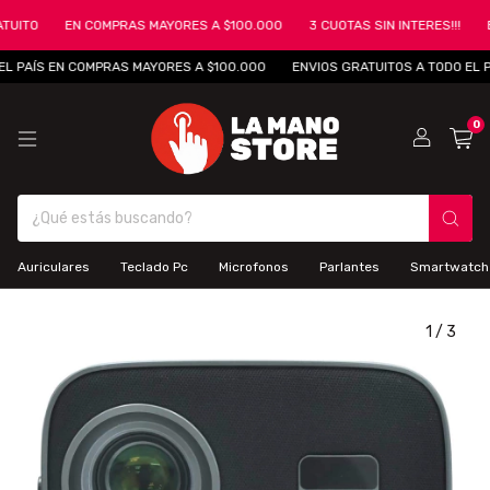
UITO
EN COMPRAS MAYORES A $100.000
3 CUOTAS SIN INTERES!!!
EN
 PAÍS EN COMPRAS MAYORES A $100.000
ENVIOS GRATUITOS A TODO EL PA
0
Auriculares
Teclado Pc
Microfonos
Parlantes
Smartwatch
1
/
3