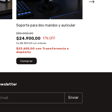
Soporte para dos mandos y auricular
Soporte para ta
$30.000,00
$25.000,00
$24.900,00
$19.900,00
17
% OFF
3
x
$8.300,00
sin interés
3
x
$6.633,33
sin inter
$23.655,00
con
Transferencia o
$18.905,00
con
depósito
depósito
Comprar
ewsletter