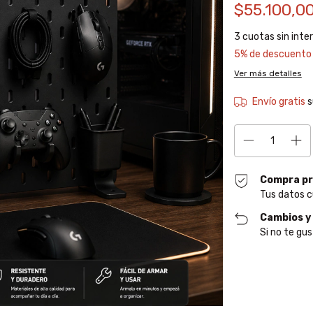
$55.100,0
3
cuotas sin inte
5% de descuento
Ver más detalles
Envío gratis
s
Compra pr
Tus datos c
Cambios y
Si no te gus