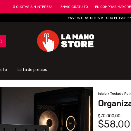
3 CUOTAS SIN INTERES!!!
ENVIO GRATUITO
EN COMPRAS MAYORES A $10
ENVIOS GRATUITOS A TODO EL PAÍS EN CO
acto
Lista de precios
Inicio
>
Teclado Pc
>
1
/
2
Organiz
$70.000,00
$58.00