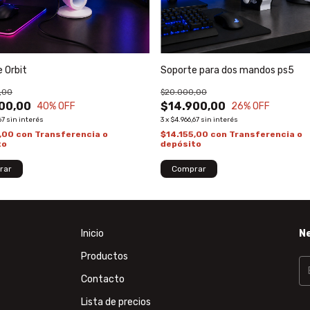
 Orbit
Soporte para dos mandos ps5
,00
$20.000,00
00,00
$14.900,00
40
% OFF
26
% OFF
67
sin interés
3
x
$4.966,67
sin interés
5,00
con
Transferencia o
$14.155,00
con
Transferencia o
to
depósito
Comprar
Inicio
N
Productos
Contacto
Lista de precios